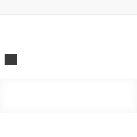
Saltar
al
contenido
Menú
Maquinas Tragamonedas Gratis Sin
Registrarse
Maquinas Tragamonedas Gratis