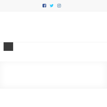
Saltar
al
contenido
Menú
Jugar Gratis Tragamonedas Mas Nuevas
Jugar Gratis Tragamonedas Mas
Nuevas