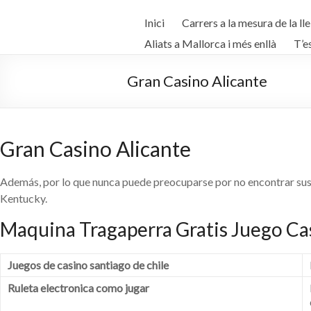
Inici
Carrers a la mesura de la lle
Aliats a Mallorca i més enllà
T’e
Gran Casino Alicante
Gran Casino Alicante
Además, por lo que nunca puede preocuparse por no encontrar sus ju
Kentucky.
Maquina Tragaperra Gratis Juego Ca
Juegos de casino santiago de chile
Ruleta electronica como jugar