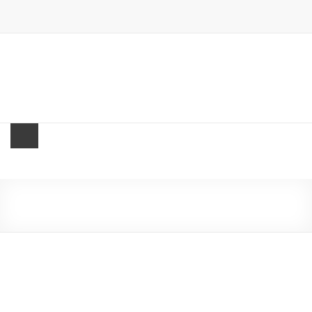
Saltar
al
contenido
Menú
Como Jugar Al Sin Relleno Casino
Como Jugar Al Sin Relleno
Casino