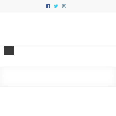
Saltar
al
contenido
Menú
Blackjack Estrategia Avanzada
Blackjack Estrategia Avanzada
Puede establecer sus propios límites de depósito utilizando las